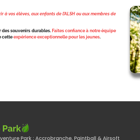
frir à vos élèves, aux enfants de l’ALSH ou aux membres de
er des souvenirs durables.
Faites confiance à notre équipe
e cette
expérience exceptionnelle pour les jeunes
.
venture Park : Accrobranche, Paintball & Airsoft