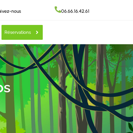
ivez-nous
06.66.16.42.61
Réservations
bs