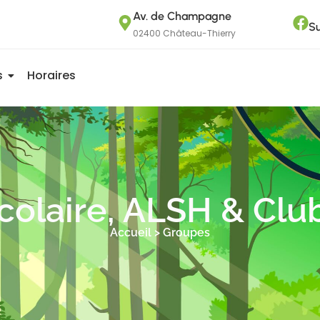
Av. de Champagne
Su
02400 Château-Thierry
s
Horaires
colaire, ALSH & Clu
Accueil > Groupes